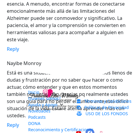
esencia. A menudo, encontrar formas de conectarse
emocionalmente más allá de las limitaciones del
Alzheimer puede ser conmovedor y significativo. La
paciencia, el amor y la comprensión se convierten en
herramientas valiosas para acompañar a alguien en
este viaje.
Reply
Nayibe Monroy
Está es una situación donde nos encontramos llenos de
dudas y frustración por no saber que hacer o como
actuar, cómo entender y que en estos momentos
Inicio
también nos entiendan, gracias pq realmente ustedes
Quienes somos?
son una guía para no perder el rumbo ante está difícil
Términos y Condiciones
Ayuda y Apoyo
Políticas de Privacidad
© Copyright. Fundación Lilia Meléndez. Reservados 
situación de la vida. Estaré atenta aprender más con
todos los derechos
Novedades
USO DE LOS FONDOS
ustedes.
Podcasts
DONA
Reply
Reconocimiento y Certificaciones