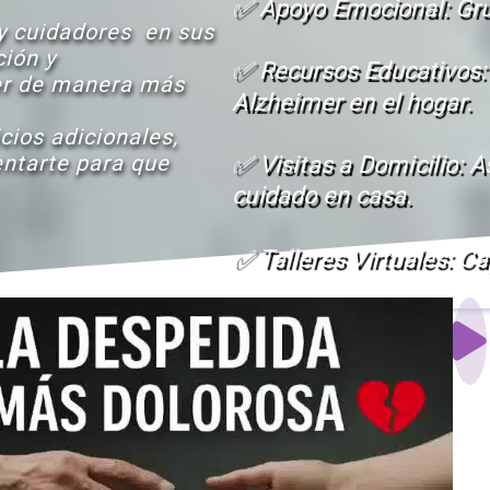
✅ Apoyo Emocional: Gru
 cuidadores  en sus 
ión y 
✅ Recursos Educativos:
r de manera más 
Alzheimer en el hogar.
ios adicionales, 
ntarte para que 
✅ Visitas a Domicilio: 
cuidado en casa.
✅ Talleres Virtuales: C