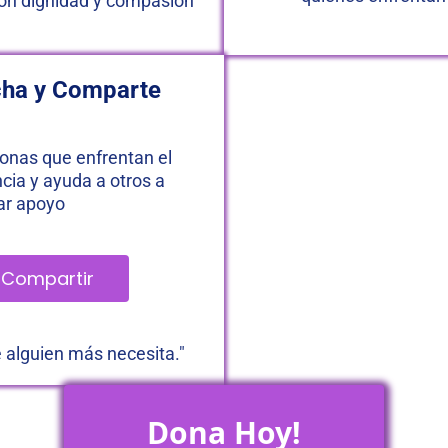
con dignidad y compasión 
ucha y Comparte
onas que enfrentan el 
ia y ayuda a otros a 
ar apoyo
y Compartir 
e alguien más necesita."
 Dona Hoy! 