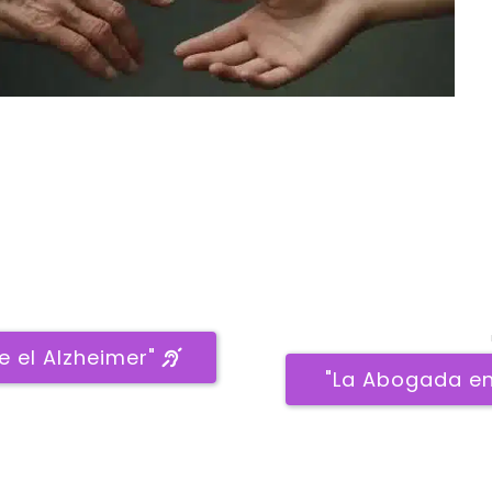
 el Alzheimer" 
 "La Abogada en