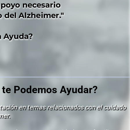
apoyo necesario 
apoyo necesario 
o del Alzheimer."
o del Alzheimer."
a Ayuda?
a Ayuda?
te Podemos Ayudar?
tación en temas relacionados con el cuidado 
mer.