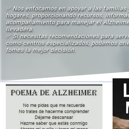
✅ Nos enfocamos en apoyar a las familias y
hogares, proporcionando recursos, informac
acompañamiento para manejar el Alzheime
llevadera.
✅ Si necesitas recomendaciones para servic
como centros especializados, podemos orie
tomes la mejor decisión.