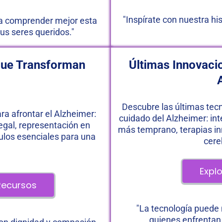
"Inspírate con nuestra h
a comprender mejor esta 
us seres queridos."
que Transforman 
Últimas Innovacio
Descubre las últimas tec
a afrontar el Alzheimer: 
cuidado del Alzheimer: inte
legal, representación en 
más temprano, terapias in
ulos esenciales para una 
cere
 Exp
Recursos 
"La tecnología puede m
quienes enfrentan 