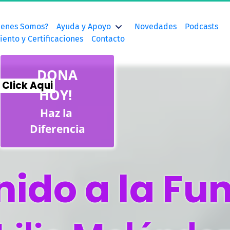
ienes Somos?
Ayuda y Apoyo
Novedades
Podcasts
ento y Certificaciones
Contacto
 DONA 
 Click Aqui 
HOY! 
Haz la 
Diferencia
nido a la Fu
nido a la Fu