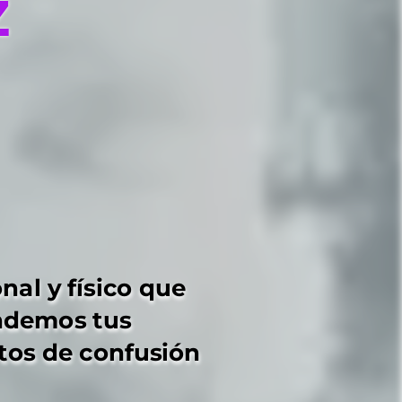
z
z
al y físico que 
al y físico que 
ndemos tus 
ndemos tus 
tos de confusión 
tos de confusión 