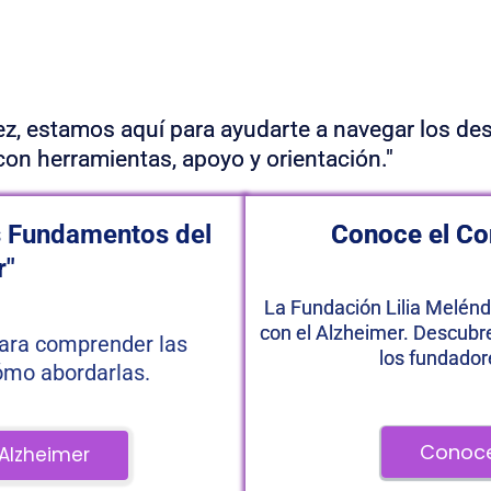
URSOS Y CONOCIMIENTOS PARA
RENTAR EL ALZHEIMER
ez, estamos aquí para ayudarte a navegar los des
con herramientas, apoyo y orientación."
s Fundamentos del 
Conoce el Co
r"
La Fundación Lilia Melénd
con el Alzheimer. Descubre
ara comprender las 
los fundador
ómo abordarlas.
 Conoce
 Alzheimer 