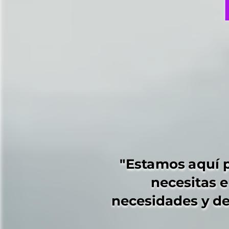
"Estamos aquí p
"Estamos aquí p
necesitas 
necesitas 
necesidades y d
necesidades y d