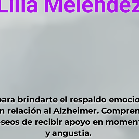
Lilia Melénde
Lilia Melénde
ara brindarte el respaldo emocion
ara brindarte el respaldo emocion
en relación al Alzheimer. Compre
en relación al Alzheimer. Compre
eseos de recibir apoyo en momen
eseos de recibir apoyo en momen
y angustia. 
y angustia. 